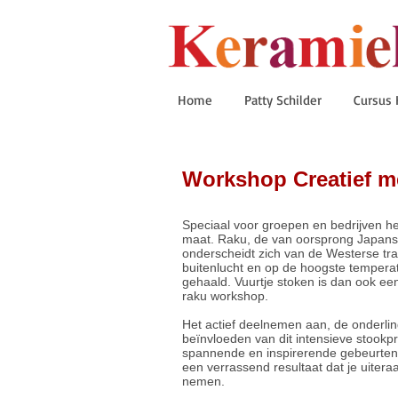
Home
Patty Schilder
Cursus 
Workshop Creatief m
Speciaal voor groepen en bedrijven 
maat. Raku, de van oorsprong Japans
onderscheidt zich van de Westerse trad
buitenlucht en op de hoogste temperat
gehaald. Vuurtje stoken is dan ook e
raku workshop.
Het actief deelnemen aan, de onderli
beïnvloeden van dit intensieve stookp
spannende en inspirerende gebeurten
een verrassend resultaat dat je uitera
nemen.