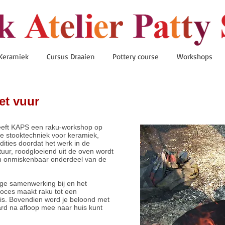
Keramiek
Cursus Draaien
Pottery course
Workshops
et vuur
heeft KAPS een raku-workshop op
e stooktechniek voor keramiek,
ities doordat het werk in de
uur, roodgloeiend uit de oven wordt
en onmiskenbaar onderdeel van de
nge samenwerking bij en het
roces maakt raku tot een
is. Bovendien word je beloond met
ard na afloop mee naar huis kunt