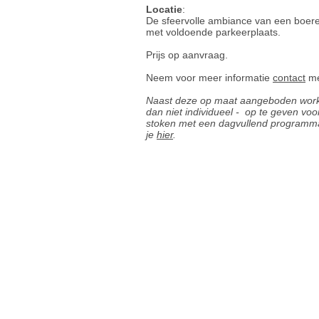
Locatie
:
De sfeervolle ambiance van een boer
met voldoende parkeerplaats.
Prijs op aanvraag.
Neem voor meer informatie
contact
me
Naast deze op maat aangeboden worksh
dan niet individueel - op te geven vo
stoken met een dagvullend programma
je
hier
.
Made by Niqui